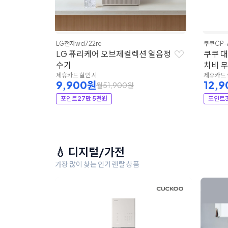
LG전자
wd722re
쿠쿠
CP-
LG 퓨리케어 오브제컬렉션 얼음정
쿠쿠 
수기
치비 
제휴카드 할인 시
제휴카드 
9,900원
12,
월51,900원
포인트
27만 5천원
포인트
💧 디지털/가전
가장 많이 찾는 인기 렌탈 상품