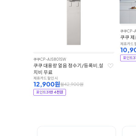
쿠쿠
CP-
쿠쿠 제
제휴카드 
10,9
포인트
3
쿠쿠
CP-AJS801SW
션 얼음정수
쿠쿠 대용량 얼음 정수기/등록비,설
치비 무료
제휴카드 할인 시
12,900원
월42,900원
포인트
31만 4천원