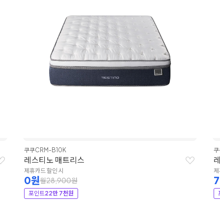
쿠쿠
CRM-B10K
쿠
레스티노 매트리스
제휴카드 할인 시
제
0원
월28,900원
포인트
22만 7천원