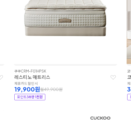
쿠쿠
CRM-F01HPSK
코
레스티노 매트리스
코
제휴카드 할인 시
제
19,900원
월49,900원
포인트
38만 1천원