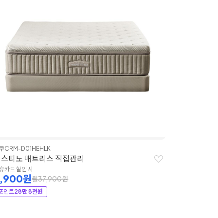
쿠
CRM-D01HEHLK
레스티노 매트리스 직접관리
휴카드 할인 시
7,900원
월37,900원
포인트
28만 8천원