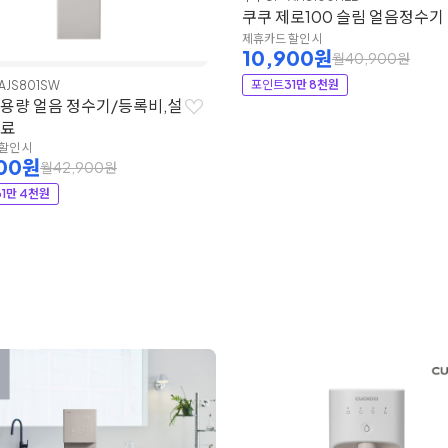
쿠쿠 제로100 슬림 얼음정수기
제휴카드 할인 시
10,900원
월40,900원
포인트
31만 8천원
AJS801SW
대용량 얼음 정수기/등록비,설
무료
할인 시
900원
월42,900원
31만 4천원