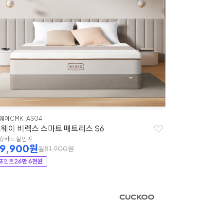
웨이
CMK-AS04
웨이 비렉스 스마트 매트리스 S6
휴카드 할인 시
39,900원
월81,900원
포인트
26만 6천원