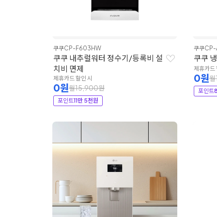
쿠쿠
CP-F603HW
쿠쿠
CP-
쿠쿠 내추럴워터 정수기/등록비 설
쿠쿠 
치비 면제
제휴카드 
0원
월
제휴카드 할인 시
0원
월15,900원
포인트
포인트
11만 5천원