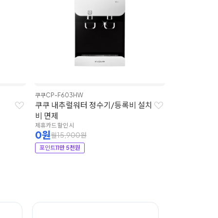
쿠쿠
CP-F603HW
쿠쿠 내추럴워터 정수기/등록비 설치
비 면제
제휴카드 할인 시
0원
월15,900원
포인트
11만 5천원