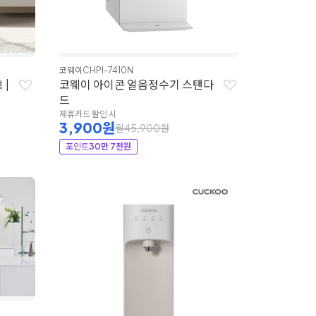
코웨이
CHPI-7410N
 |
코웨이 아이콘 얼음정수기 스탠다
드
제휴카드 할인 시
3,900원
월45,900원
포인트
30만 7천원