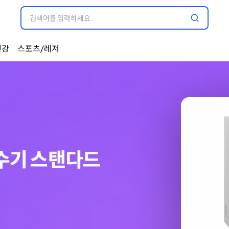
건강
스포츠/레저
수기 스탠다드