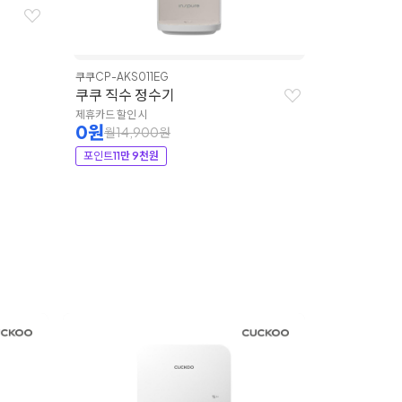
쿠쿠
CP-AKS011EG
쿠쿠 직수 정수기
제휴카드 할인 시
0원
월14,900원
포인트
11만 9천원