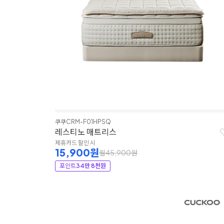
쿠쿠
CRM-F01HPSQ
레스티노 매트리스
제휴카드 할인 시
15,900원
월45,900원
포인트
34만 8천원