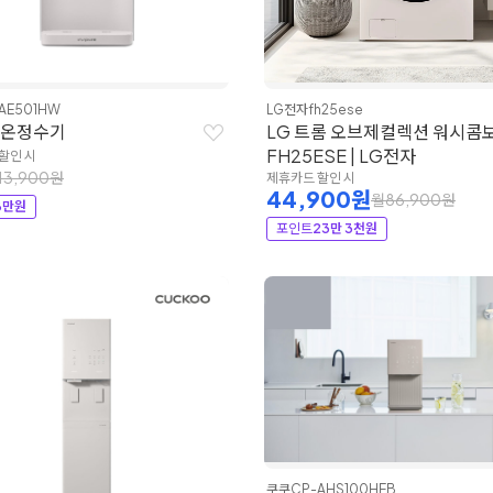
AE501HW
LG전자
fh25ese
냉온정수기
LG 트롬 오브제컬렉션 워시콤보
FH25ESE | LG전자
할인 시
13,900원
제휴카드 할인 시
44,900원
월86,900원
8만원
포인트
23만 3천원
쿠쿠
CP-AHS100HEB