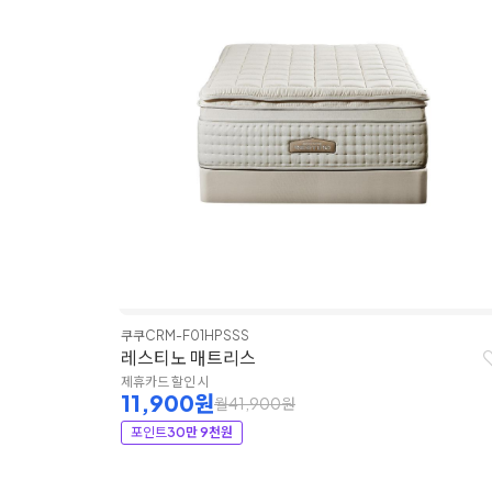
쿠쿠
CRM-F01HPSSS
레스티노 매트리스
제휴카드 할인 시
11,900원
월41,900원
포인트
30만 9천원