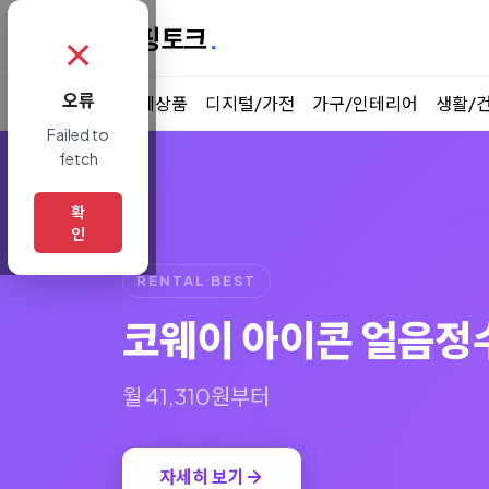
쇼핑토크
.
✗
오류
전체상품
디지털/가전
가구/인테리어
생활/
Failed to
fetch
확
인
RENTAL BEST
코웨이 아이콘 얼음정
월 41,310원부터
자세히 보기