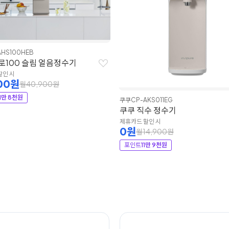
AHS100HEB
로100 슬림 얼음정수기
할인 시
00원
월40,900원
1만 8천원
쿠쿠
CP-AKS011EG
쿠쿠 직수 정수기
제휴카드 할인 시
0원
월14,900원
포인트
11만 9천원