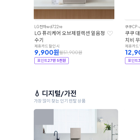
LG전자
wd722re
쿠쿠
CP-
LG 퓨리케어 오브제컬렉션 얼음정
쿠쿠 
수기
치비 
제휴카드 할인 시
제휴카드 
9,900원
12,
월51,900원
포인트
27만 5천원
포인트
💧 디지털/가전
가장 많이 찾는 인기 렌탈 상품