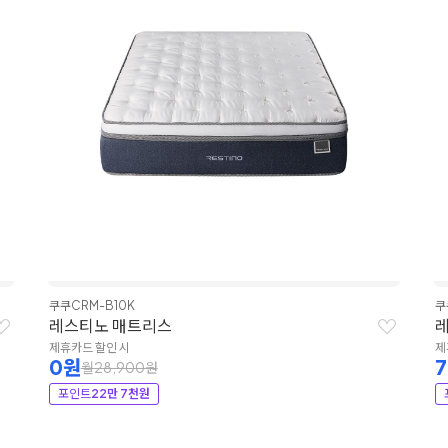
쿠쿠
CRM-B10K
쿠
레스티노 매트리스
제휴카드 할인 시
제
0원
월28,900원
포인트
22만 7천원