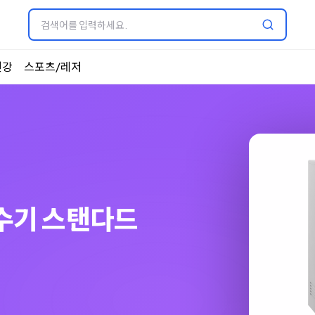
건강
스포츠/레저
수기 스탠다드