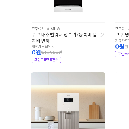
쿠쿠
CP-F603HW
쿠쿠
CP-
쿠쿠 내추럴워터 정수기/등록비 설
쿠쿠 
치비 면제
제휴카드 
0원
월
제휴카드 할인 시
0원
월15,900원
포인트
포인트
11만 5천원