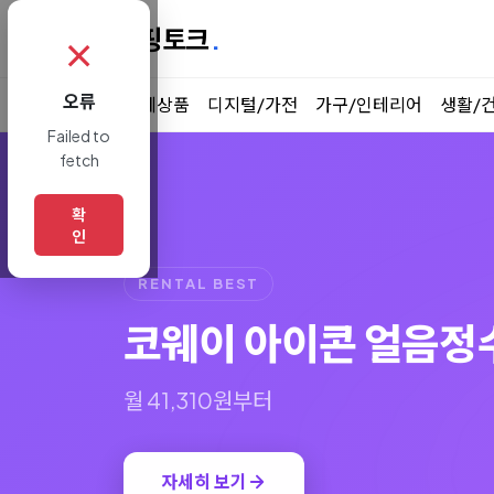
쇼핑토크
.
✗
오류
전체상품
디지털/가전
가구/인테리어
생활/
Failed to
fetch
확
인
RENTAL BEST
코웨이 아이콘 얼음정
월 41,310원부터
자세히 보기