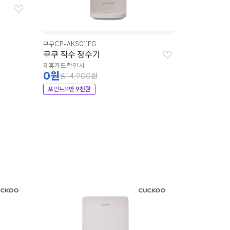
쿠쿠
CP-AKS011EG
쿠쿠 직수 정수기
제휴카드 할인 시
0원
월14,900원
포인트
11만 9천원