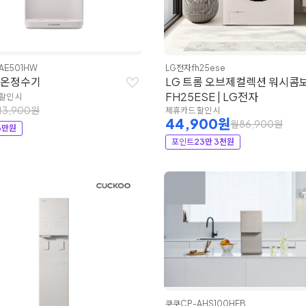
AE501HW
LG전자
fh25ese
냉온정수기
LG 트롬 오브제컬렉션 워시콤보
FH25ESE | LG전자
할인 시
13,900원
제휴카드 할인 시
44,900원
월86,900원
8만원
포인트
23만 3천원
쿠쿠
CP-AHS100HEB