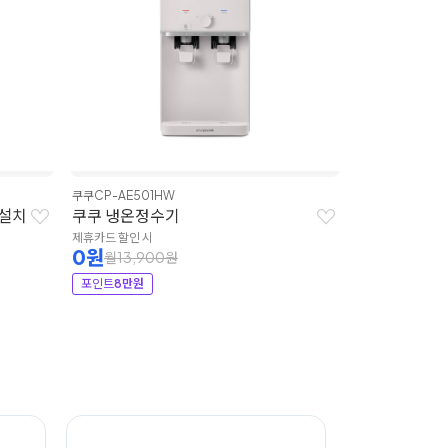
쿠쿠
CP-AE501HW
 설치
쿠쿠 냉온정수기
제휴카드 할인 시
0원
월13,900원
포인트
8만원