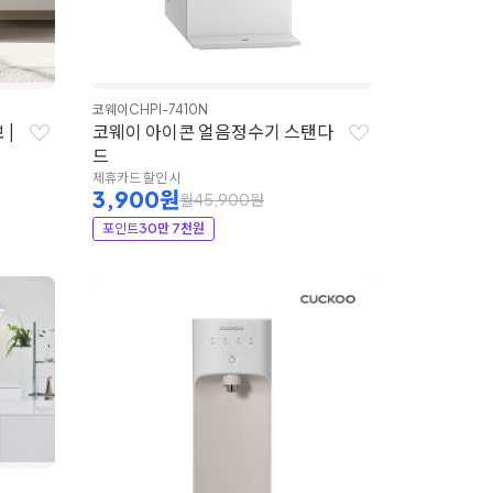
코웨이
CHPI-7410N
 |
코웨이 아이콘 얼음정수기 스탠다
드
제휴카드 할인 시
3,900원
월45,900원
포인트
30만 7천원