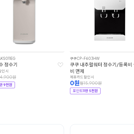
KS011EG
쿠쿠
CP-F603HW
수 정수기
쿠쿠 내추럴워터 정수기/등록비
비 면제
할인 시
4,900원
제휴카드 할인 시
0원
월15,900원
1만 9천원
포인트
11만 5천원