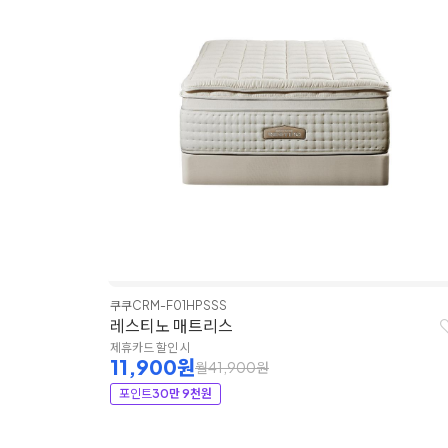
쿠쿠
CRM-F01HPSSS
레스티노 매트리스
제휴카드 할인 시
11,900원
월41,900원
포인트
30만 9천원