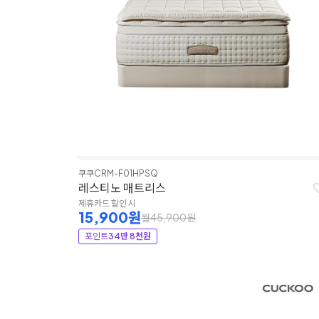
쿠쿠
CRM-F01HPSQ
레스티노 매트리스
제휴카드 할인 시
15,900원
월45,900원
포인트
34만 8천원