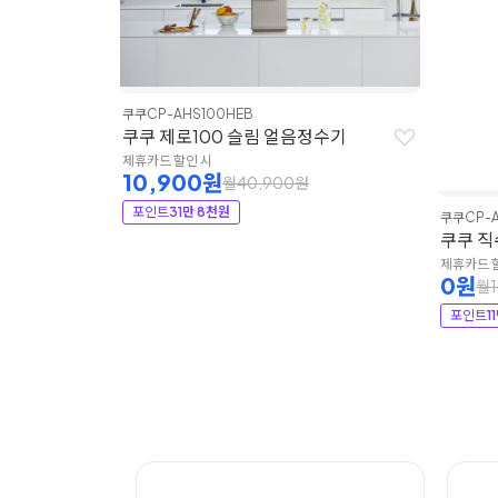
쿠쿠
CP-AHS100HEB
쿠쿠 제로100 슬림 얼음정수기
제휴카드 할인 시
10,900원
월40,900원
포인트
31만 8천원
쿠쿠
CP-A
등록비,설
쿠쿠 직
제휴카드 
0원
월1
포인트
1