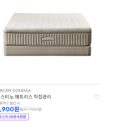
쿠
CRM-D01HEHLK
레스티노 매트리스 직접관리
휴카드 할인 시
7,900원
월37,900원
포인트
28만 8천원