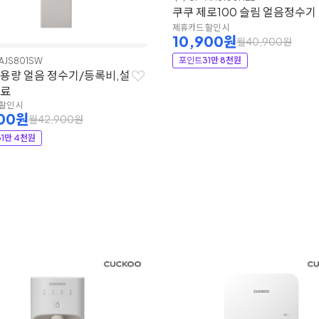
쿠쿠 제로100 슬림 얼음정수기
제휴카드 할인 시
10,900원
월40,900원
포인트
31만 8천원
AJS801SW
대용량 얼음 정수기/등록비,설
무료
할인 시
900원
월42,900원
31만 4천원