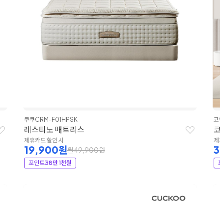
쿠쿠
CRM-F01HPSK
코
레스티노 매트리스
코
제휴카드 할인 시
제
19,900원
월49,900원
포인트
38만 1천원