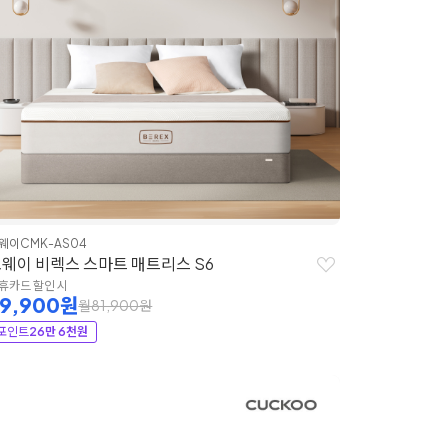
웨이
CMK-AS04
웨이 비렉스 스마트 매트리스 S6
휴카드 할인 시
39,900원
월81,900원
포인트
26만 6천원