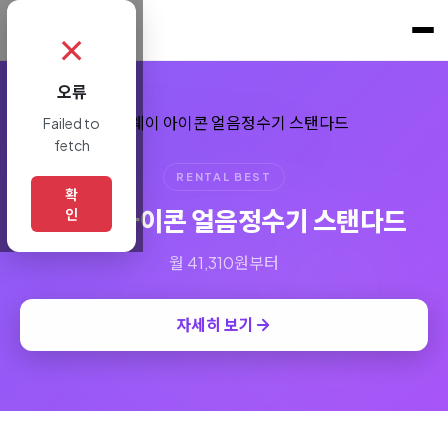
쇼핑토크
.
✗
오류
Failed to
fetch
RENTAL BEST
확
코웨이 아이콘 얼음정수기 스탠다드
인
월 41,310원부터
자세히 보기