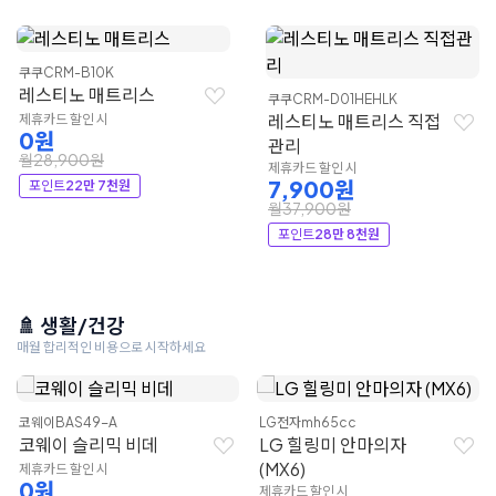
쿠쿠
CRM-B10K
레스티노 매트리스
쿠쿠
CRM-D01HEHLK
레스티노 매트리스 직접
제휴카드 할인 시
0원
관리
월28,900원
제휴카드 할인 시
7,900원
포인트
22만 7천원
월37,900원
포인트
28만 8천원
🚿 생활/건강
매월 합리적인 비용으로 시작하세요
코웨이
BAS49-A
LG전자
mh65cc
코웨이 슬리믹 비데
LG 힐링미 안마의자
(MX6)
제휴카드 할인 시
0원
제휴카드 할인 시