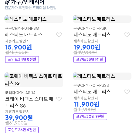
🌿 가구/인테리어
전문가가 추천하는 프리미엄 라인업
쿠쿠
CRM-F01HPSQ
쿠쿠
CRM-F01HPSK
레스티노 매트리스
레스티노 매트리스
제휴카드 할인 시
제휴카드 할인 시
15,900원
19,900원
월45,900원
월49,900원
포인트
34만 8천원
포인트
38만 1천원
쿠쿠
CRM-F01HPSSS
레스티노 매트리스
코웨이
CMK-AS04
코웨이 비렉스 스마트 매
제휴카드 할인 시
11,900원
트리스 S6
월41,900원
제휴카드 할인 시
39,900원
포인트
30만 9천원
월81,900원
포인트
26만 6천원