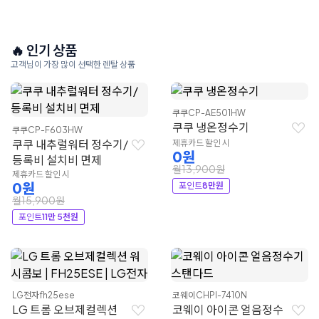
🔥 인기 상품
고객님이 가장 많이 선택한 렌탈 상품
쿠쿠
CP-AE501HW
쿠쿠 냉온정수기
쿠쿠
CP-F603HW
쿠쿠 내추럴워터 정수기/
제휴카드 할인 시
0원
등록비 설치비 면제
월13,900원
제휴카드 할인 시
0원
포인트
8만원
월15,900원
포인트
11만 5천원
LG전자
fh25ese
코웨이
CHPI-7410N
LG 트롬 오브제컬렉션
코웨이 아이콘 얼음정수