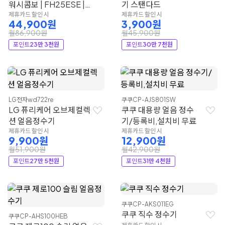
워시콤보 | FH25ESE |
기 스탠다드
LG전자
제휴카드 할인 시
제휴카드 할인 시
44,900원
3,900원
월86,900원
월45,900원
포인트
23만 3천원
포인트
30만 7천원
LG전자
wd722re
쿠쿠
CP-AJS801SW
LG 퓨리케어 오브제컬렉
쿠쿠 대용량 얼음 정수
션 얼음정수기
기/등록비,설치비 무료
제휴카드 할인 시
제휴카드 할인 시
9,900원
12,900원
월51,900원
월42,900원
포인트
27만 5천원
포인트
31만 4천원
쿠쿠
CP-AKS011EG
쿠쿠 직수 정수기
쿠쿠
CP-AHS100HEB