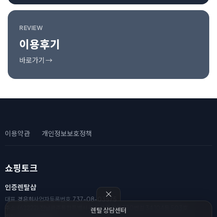
REVIEW
이용후기
바로가기 →
이용약관
개인정보보호정책
쇼핑토크
인증렌탈샵
대표
경은희
사업자등록번호
737-08-03575
주소
(62222) 전남광주통합특별시 광산구 풍영로330번길 34 104동 503호
렌탈 상담센터
전화
010-8111-2182