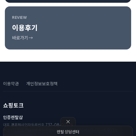
REVIEW
이용후기
바로가기 →
이용약관
개인정보보호정책
쇼핑토크
인증렌탈샵
대표
경은희
사업자등록번호
737-08-03575
주소
(62222) 전남광주통합특별시 광산구 풍영로330번길 34 104동 503호
렌탈 상담센터
전화
010-8111-2182