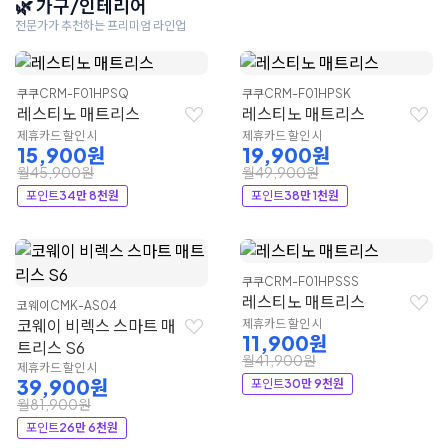
🌿 가구/인테리어
전문가가 추천하는 프리미엄 라인업
쿠쿠
CRM-F01HPSQ
쿠쿠
CRM-F01HPSK
레스티노 매트리스
레스티노 매트리스
제휴카드 할인 시
제휴카드 할인 시
15,900원
19,900원
월45,900원
월49,900원
포인트
34만 8천원
포인트
38만 1천원
쿠쿠
CRM-F01HPSSS
레스티노 매트리스
코웨이
CMK-AS04
코웨이 비렉스 스마트 매
제휴카드 할인 시
11,900원
트리스 S6
월41,900원
제휴카드 할인 시
39,900원
포인트
30만 9천원
월81,900원
포인트
26만 6천원