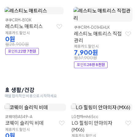
쿠쿠
CRM-B10K
레스티노 매트리스
쿠쿠
CRM-D01HEHLK
레스티노 매트리스 직접
제휴카드 할인 시
0원
관리
월28,900원
제휴카드 할인 시
7,900원
포인트
22만 7천원
월37,900원
포인트
28만 8천원
🚿 생활/건강
매월 합리적인 비용으로 시작하세요
코웨이
BAS49-A
LG전자
mh65cc
코웨이 슬리믹 비데
LG 힐링미 안마의자
(MX6)
제휴카드 할인 시
0원
제휴카드 할인 시