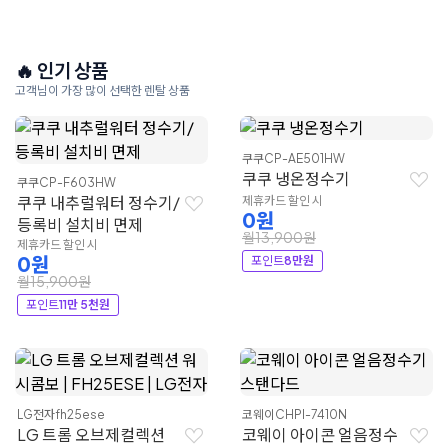
🔥 인기 상품
고객님이 가장 많이 선택한 렌탈 상품
쿠쿠
CP-AE501HW
쿠쿠 냉온정수기
쿠쿠
CP-F603HW
쿠쿠 내추럴워터 정수기/
제휴카드 할인 시
0원
등록비 설치비 면제
월13,900원
제휴카드 할인 시
0원
포인트
8만원
월15,900원
포인트
11만 5천원
LG전자
fh25ese
코웨이
CHPI-7410N
LG 트롬 오브제컬렉션
코웨이 아이콘 얼음정수