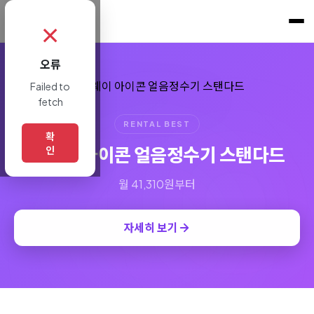
쇼핑토크
.
✗
오류
Failed to
fetch
RENTAL BEST
확
코웨이 아이콘 얼음정수기 스탠다드
인
월 41,310원부터
자세히 보기