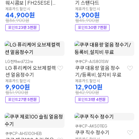
워시콤보 | FH25ESE |
기 스탠다드
LG전자
제휴카드 할인 시
제휴카드 할인 시
44,900원
3,900원
월86,900원
월45,900원
포인트
23만 3천원
포인트
30만 7천원
LG전자
wd722re
쿠쿠
CP-AJS801SW
LG 퓨리케어 오브제컬렉
쿠쿠 대용량 얼음 정수
션 얼음정수기
기/등록비,설치비 무료
제휴카드 할인 시
제휴카드 할인 시
9,900원
12,900원
월51,900원
월42,900원
포인트
27만 5천원
포인트
31만 4천원
쿠쿠
CP-AKS011EG
쿠쿠 직수 정수기
쿠쿠
CP-AHS100HEB