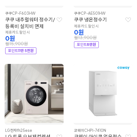
쿠쿠
CP-F603HW
쿠쿠
CP-AE501HW
쿠쿠 내추럴워터 정수기/
쿠쿠 냉온정수기
등록비 설치비 면제
제휴카드 할인 시
0원
제휴카드 할인 시
0원
월13,900원
월15,900원
포인트
8만원
포인트
11만 5천원
LG전자
fh25ese
코웨이
CHPI-7410N
LG 트롬 오브제컬렉션
코웨이 아이콘 얼음정수