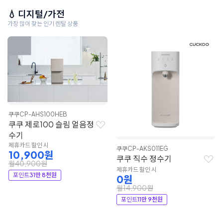
💧 디지털/가전
가장 많이 찾는 인기 렌탈 상품
쿠쿠
CP-AHS100HEB
쿠쿠 제로100 슬림 얼음정
수기
제휴카드 할인 시
쿠쿠
CP-AKS011EG
10,900원
쿠쿠 직수 정수기
월40,900원
제휴카드 할인 시
포인트
31만 8천원
0원
월14,900원
포인트
11만 9천원