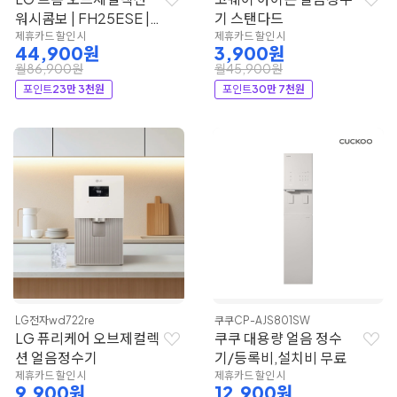
워시콤보 | FH25ESE |
기 스탠다드
LG전자
제휴카드 할인 시
제휴카드 할인 시
44,900원
3,900원
월86,900원
월45,900원
포인트
23만 3천원
포인트
30만 7천원
LG전자
wd722re
쿠쿠
CP-AJS801SW
LG 퓨리케어 오브제컬렉
쿠쿠 대용량 얼음 정수
션 얼음정수기
기/등록비,설치비 무료
제휴카드 할인 시
제휴카드 할인 시
9,900원
12,900원