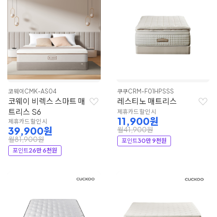
코웨이
CMK-AS04
쿠쿠
CRM-F01HPSSS
코웨이 비렉스 스마트 매
레스티노 매트리스
트리스 S6
제휴카드 할인 시
11,900원
제휴카드 할인 시
39,900원
월41,900원
월81,900원
포인트
30만 9천원
포인트
26만 6천원