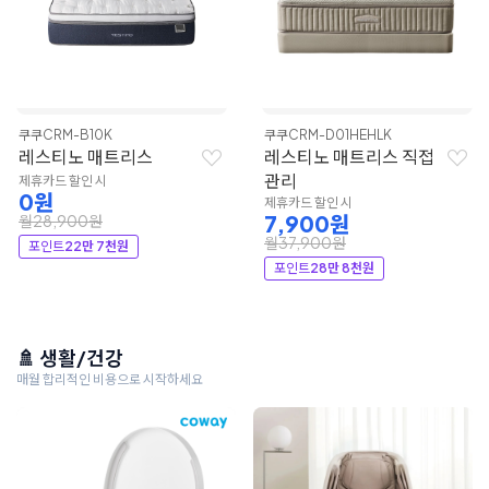
쿠쿠
CRM-B10K
쿠쿠
CRM-D01HEHLK
레스티노 매트리스
레스티노 매트리스 직접
관리
제휴카드 할인 시
0원
제휴카드 할인 시
7,900원
월28,900원
월37,900원
포인트
22만 7천원
포인트
28만 8천원
🚿 생활/건강
매월 합리적인 비용으로 시작하세요