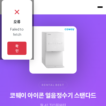
쇼핑토크
.
✗
오류
Failed to
fetch
확
인
RENTAL BEST
코웨이 아이콘 얼음정수기 스탠다드
월 41,310원부터