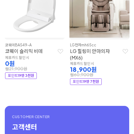
코웨이
BAS49-A
LG전자
mh65cc
코웨이 슬리믹 비데
LG 힐링미 안마의자
(MX6)
제휴카드 할인 시
0원
제휴카드 할인 시
18,900원
월21,900원
월60,900원
포인트
19만 3천원
포인트
19만 7천원
CUSTOMER CENTER
고객센터