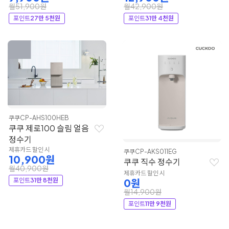
월51,900원
월42,900원
포인트
27만 5천원
포인트
31만 4천원
쿠쿠
CP-AHS100HEB
쿠쿠 제로100 슬림 얼음
정수기
제휴카드 할인 시
쿠쿠
CP-AKS011EG
10,900원
쿠쿠 직수 정수기
월40,900원
제휴카드 할인 시
포인트
31만 8천원
0원
월14,900원
포인트
11만 9천원