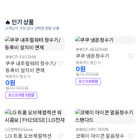
🔥 인기 상품
고객님이 가장 많이 선택한 렌탈 상품
쿠쿠
CP-AE501HW
쿠쿠 냉온정수기
쿠쿠
CP-F603HW
쿠쿠 내추럴워터 정수기/
제휴카드 할인 시
0원
등록비 설치비 면제
월13,900원
제휴카드 할인 시
0원
포인트
8만원
월15,900원
포인트
11만 5천원
LG전자
fh25ese
코웨이
CHPI-7410N
LG 트롬 오브제컬렉션
코웨이 아이콘 얼음정수