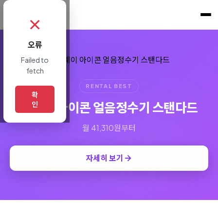
쇼핑토크
.
✗
오류
Failed to
fetch
RENTAL BEST
확
코웨이 아이콘 얼음정수기 스탠다드
인
월 41,310원부터
자세히 보기