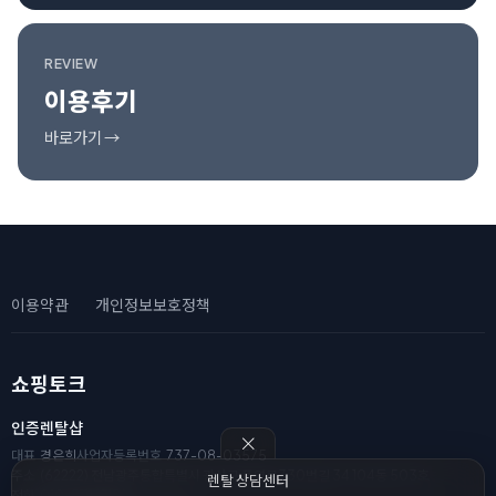
REVIEW
이용후기
바로가기 →
이용약관
개인정보보호정책
쇼핑토크
인증렌탈샵
대표
경은희
사업자등록번호
737-08-03575
주소
(62222) 전남광주통합특별시 광산구 풍영로330번길 34 104동 503호
렌탈 상담센터
전화
010-8111-2182