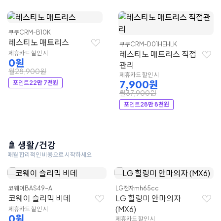
쿠쿠
CRM-B10K
레스티노 매트리스
쿠쿠
CRM-D01HEHLK
레스티노 매트리스 직접
제휴카드 할인 시
0원
관리
월28,900원
제휴카드 할인 시
7,900원
포인트
22만 7천원
월37,900원
포인트
28만 8천원
🚿 생활/건강
매월 합리적인 비용으로 시작하세요
코웨이
BAS49-A
LG전자
mh65cc
코웨이 슬리믹 비데
LG 힐링미 안마의자
(MX6)
제휴카드 할인 시
0원
제휴카드 할인 시