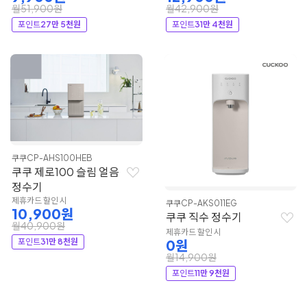
월51,900원
월42,900원
포인트
27만 5천원
포인트
31만 4천원
쿠쿠
CP-AHS100HEB
쿠쿠 제로100 슬림 얼음
정수기
제휴카드 할인 시
쿠쿠
CP-AKS011EG
10,900원
쿠쿠 직수 정수기
월40,900원
제휴카드 할인 시
포인트
31만 8천원
0원
월14,900원
포인트
11만 9천원