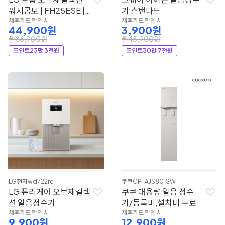
워시콤보 | FH25ESE |
기 스탠다드
LG전자
제휴카드 할인 시
제휴카드 할인 시
44,900원
3,900원
월86,900원
월45,900원
포인트
23만 3천원
포인트
30만 7천원
LG전자
wd722re
쿠쿠
CP-AJS801SW
LG 퓨리케어 오브제컬렉
쿠쿠 대용량 얼음 정수
션 얼음정수기
기/등록비,설치비 무료
제휴카드 할인 시
제휴카드 할인 시
9,900원
12,900원