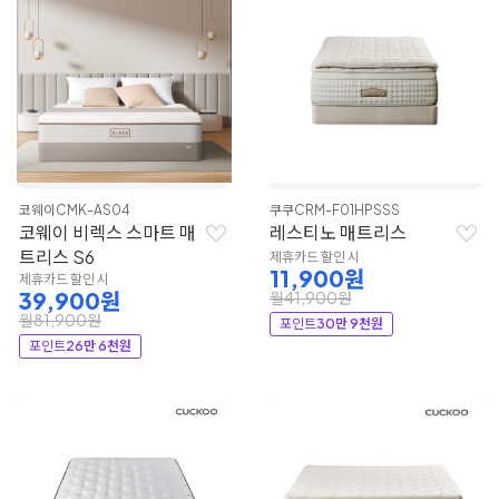
코웨이
CMK-AS04
쿠쿠
CRM-F01HPSSS
코웨이 비렉스 스마트 매
레스티노 매트리스
트리스 S6
제휴카드 할인 시
11,900원
제휴카드 할인 시
39,900원
월41,900원
월81,900원
포인트
30만 9천원
포인트
26만 6천원