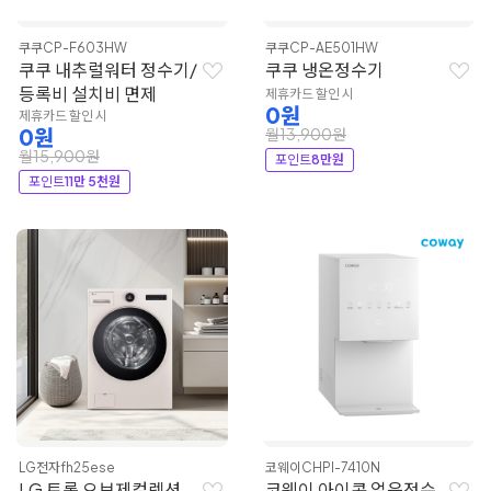
쿠쿠
CP-F603HW
쿠쿠
CP-AE501HW
쿠쿠 내추럴워터 정수기/
쿠쿠 냉온정수기
등록비 설치비 면제
제휴카드 할인 시
0원
제휴카드 할인 시
0원
월13,900원
월15,900원
포인트
8만원
포인트
11만 5천원
LG전자
fh25ese
코웨이
CHPI-7410N
LG 트롬 오브제컬렉션
코웨이 아이콘 얼음정수