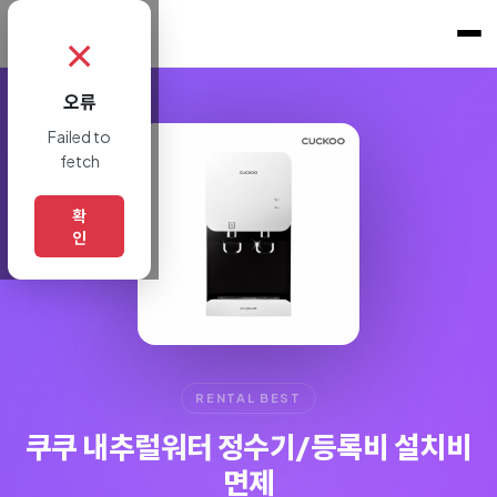
쇼핑토크
.
✗
오류
Failed to
fetch
확
인