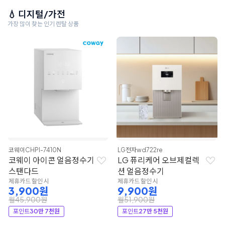
💧 디지털/가전
가장 많이 찾는 인기 렌탈 상품
코웨이
CHPI-7410N
LG전자
wd722re
코웨이 아이콘 얼음정수기
LG 퓨리케어 오브제컬렉
스탠다드
션 얼음정수기
제휴카드 할인 시
제휴카드 할인 시
3,900원
9,900원
월45,900원
월51,900원
포인트
30만 7천원
포인트
27만 5천원