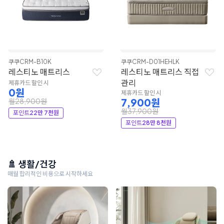
쿠쿠
CRM-B10K
쿠쿠
CRM-D01HEHLK
레스티노 매트리스
레스티노 매트리스 직접
관리
제휴카드 할인 시
0원
제휴카드 할인 시
7,900원
월28,900원
월37,900원
포인트
22만 7천원
포인트
28만 8천원
🚿 생활/건강
매월 합리적인 비용으로 시작하세요