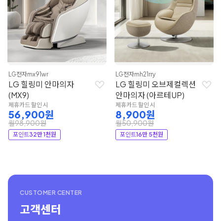
LG전자
mx91wr
LG전자
mh21rry
LG 힐링미 안마의자
LG 힐링미 오브제컬렉션
(MX9)
안마의자 (아르테UP)
제휴카드 할인 시
제휴카드 할인 시
56,900원
8,900원
월98,900원
월50,900원
포인트
32만 1천원
포인트
16만 5천원
CUSTOMER CENTER
고객센터