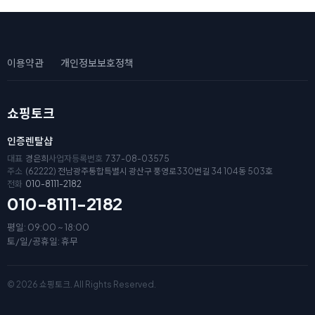
이용약관
개인정보보호정책
쇼핑토크
인증렌탈샵
대표
경은희
사업자등록번호
737-08-03575
주소
(62222) 전남광주통합특별시 광산구 풍영로330번길 34 104동 503호
전화
010-8111-2182
010-8111-2182
평일: 09:00 ~ 18:00
토/일/공휴일: 휴무
© 2026 쇼핑토크. All Rights Reserved.