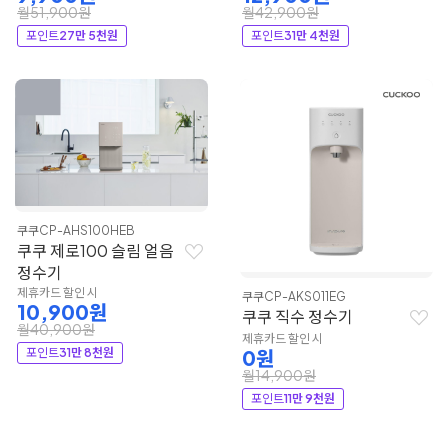
월51,900원
월42,900원
포인트
27만 5천원
포인트
31만 4천원
쿠쿠
CP-AHS100HEB
쿠쿠 제로100 슬림 얼음
정수기
제휴카드 할인 시
쿠쿠
CP-AKS011EG
10,900원
쿠쿠 직수 정수기
월40,900원
제휴카드 할인 시
포인트
31만 8천원
0원
월14,900원
포인트
11만 9천원