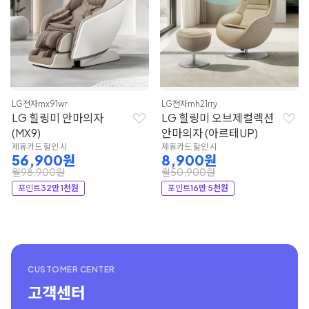
LG전자
mx91wr
LG전자
mh21rry
LG 힐링미 안마의자
LG 힐링미 오브제컬렉션
(MX9)
안마의자 (아르테UP)
제휴카드 할인 시
제휴카드 할인 시
56,900원
8,900원
월98,900원
월50,900원
포인트
32만 1천원
포인트
16만 5천원
CUSTOMER CENTER
고객센터