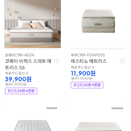
코웨이
CMK-AS04
쿠쿠
CRM-F01HPSSS
코웨이 비렉스 스마트 매
레스티노 매트리스
트리스 S6
제휴카드 할인 시
11,900원
제휴카드 할인 시
39,900원
월41,900원
월81,900원
포인트
30만 9천원
포인트
26만 6천원