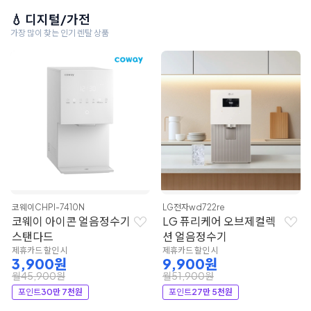
💧 디지털/가전
가장 많이 찾는 인기 렌탈 상품
코웨이
CHPI-7410N
LG전자
wd722re
코웨이 아이콘 얼음정수기
LG 퓨리케어 오브제컬렉
스탠다드
션 얼음정수기
제휴카드 할인 시
제휴카드 할인 시
3,900원
9,900원
월45,900원
월51,900원
포인트
30만 7천원
포인트
27만 5천원