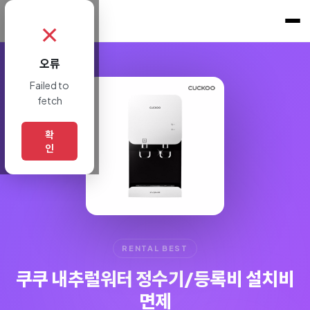
쇼핑토크
.
✗
오류
Failed to
fetch
확
인
RENTAL BEST