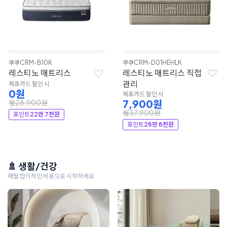
쿠쿠
CRM-B10K
쿠쿠
CRM-D01HEHLK
레스티노 매트리스
레스티노 매트리스 직접
관리
제휴카드 할인 시
0원
제휴카드 할인 시
7,900원
월28,900원
월37,900원
포인트
22만 7천원
포인트
28만 8천원
🚿 생활/건강
매월 합리적인 비용으로 시작하세요