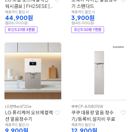
워시콤보 | FH25ESE |
기 스탠다드
LG전자
제휴카드 할인 시
제휴카드 할인 시
44,900원
3,900원
월86,900원
월45,900원
포인트
23만 3천원
포인트
30만 7천원
LG전자
wd722re
쿠쿠
CP-AJS801SW
LG 퓨리케어 오브제컬렉
쿠쿠 대용량 얼음 정수
션 얼음정수기
기/등록비,설치비 무료
제휴카드 할인 시
제휴카드 할인 시
9,900원
12,900원