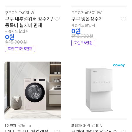
쿠쿠
CP-F603HW
쿠쿠
CP-AE501HW
쿠쿠 내추럴워터 정수기/
쿠쿠 냉온정수기
등록비 설치비 면제
제휴카드 할인 시
0원
제휴카드 할인 시
0원
월13,900원
월15,900원
포인트
8만원
포인트
11만 5천원
LG전자
fh25ese
코웨이
CHPI-7410N
LG 트롬 오브제컬렉션
코웨이 아이콘 얼음정수