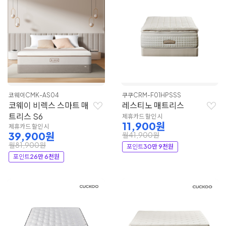
코웨이
CMK-AS04
쿠쿠
CRM-F01HPSSS
코웨이 비렉스 스마트 매
레스티노 매트리스
트리스 S6
제휴카드 할인 시
11,900원
제휴카드 할인 시
39,900원
월41,900원
월81,900원
포인트
30만 9천원
포인트
26만 6천원