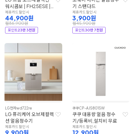
워시콤보 | FH25ESE |
기 스탠다드
LG전자
제휴카드 할인 시
제휴카드 할인 시
44,900원
3,900원
월86,900원
월45,900원
포인트
23만 3천원
포인트
30만 7천원
LG전자
wd722re
쿠쿠
CP-AJS801SW
LG 퓨리케어 오브제컬렉
쿠쿠 대용량 얼음 정수
션 얼음정수기
기/등록비,설치비 무료
제휴카드 할인 시
제휴카드 할인 시
9,900원
12,900원