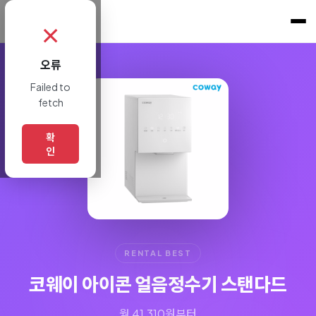
쇼핑토크
.
✗
오류
Failed to
fetch
확
인
RENTAL BEST
코웨이 아이콘 얼음정수기 스탠다드
월 41,310원부터