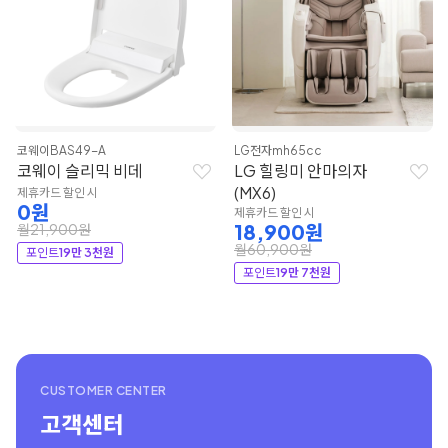
코웨이
BAS49-A
LG전자
mh65cc
코웨이 슬리믹 비데
LG 힐링미 안마의자
(MX6)
제휴카드 할인 시
0원
제휴카드 할인 시
18,900원
월21,900원
월60,900원
포인트
19만 3천원
포인트
19만 7천원
CUSTOMER CENTER
고객센터