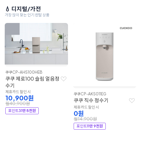
💧 디지털/가전
가장 많이 찾는 인기 렌탈 상품
쿠쿠
CP-AHS100HEB
쿠쿠 제로100 슬림 얼음정
수기
제휴카드 할인 시
쿠쿠
CP-AKS011EG
10,900원
쿠쿠 직수 정수기
월40,900원
제휴카드 할인 시
포인트
31만 8천원
0원
월14,900원
포인트
11만 9천원