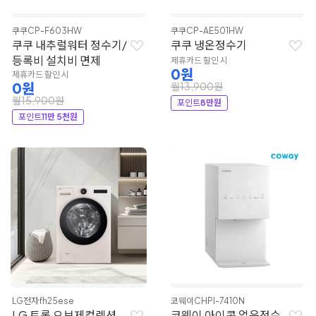
쿠쿠
CP-F603HW
쿠쿠
CP-AE501HW
쿠쿠 내추럴워터 정수기/
쿠쿠 냉온정수기
등록비 설치비 면제
제휴카드 할인 시
0원
제휴카드 할인 시
0원
월13,900원
월15,900원
포인트
8만원
포인트
11만 5천원
LG전자
fh25ese
코웨이
CHPI-7410N
LG 트롬 오브제컬렉션
코웨이 아이콘 얼음정수