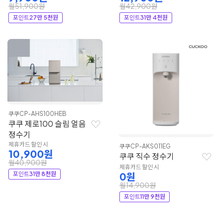
월51,900원
월42,900원
포인트
27만 5천원
포인트
31만 4천원
쿠쿠
CP-AHS100HEB
쿠쿠 제로100 슬림 얼음
정수기
제휴카드 할인 시
쿠쿠
CP-AKS011EG
10,900원
쿠쿠 직수 정수기
월40,900원
제휴카드 할인 시
포인트
31만 8천원
0원
월14,900원
포인트
11만 9천원