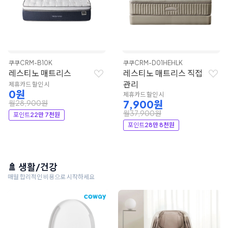
쿠쿠
CRM-B10K
쿠쿠
CRM-D01HEHLK
레스티노 매트리스
레스티노 매트리스 직접
관리
제휴카드 할인 시
0원
제휴카드 할인 시
7,900원
월28,900원
월37,900원
포인트
22만 7천원
포인트
28만 8천원
🚿 생활/건강
매월 합리적인 비용으로 시작하세요