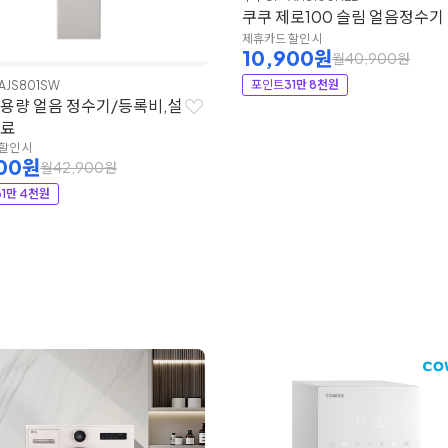
쿠쿠 제로100 슬림 얼음정수기
제휴카드 할인 시
10,900원
월40,900원
포인트
31만 8천원
AJS801SW
대용량 얼음 정수기/등록비,설
무료
할인 시
900원
월42,900원
31만 4천원