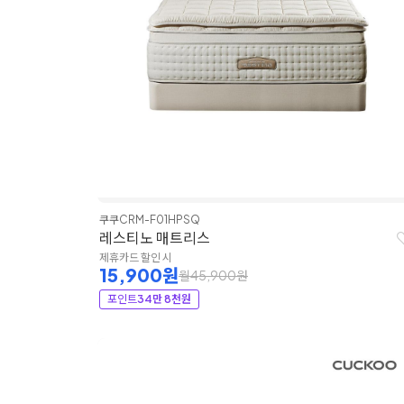
쿠쿠
CRM-F01HPSQ
레스티노 매트리스
제휴카드 할인 시
15,900원
월45,900원
포인트
34만 8천원