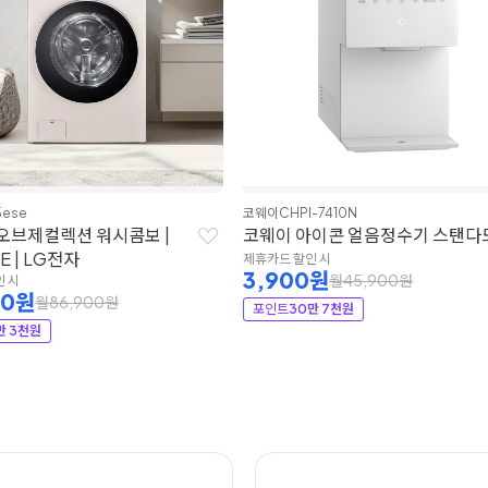
PI-7410N
LG전자
wd722re
아이콘 얼음정수기 스탠다드
LG 퓨리케어 오브제컬렉션 얼
기
할인 시
00원
월45,900원
제휴카드 할인 시
9,900원
월51,900원
0만 7천원
포인트
27만 5천원