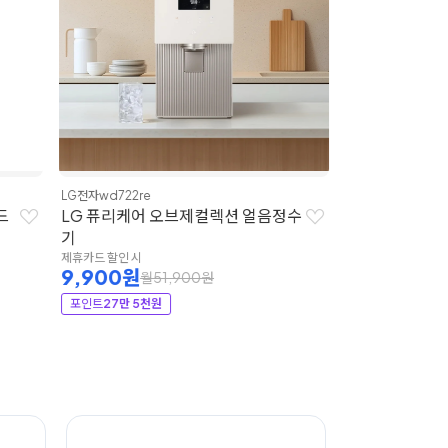
쿠쿠
CP-AHS10
쿠쿠 제로10
제휴카드 할인 시
10,900원
포인트
31만 8천
쿠쿠
CP-AJS801SW
음정수
쿠쿠 대용량 얼음 정수기/등록비,설
치비 무료
제휴카드 할인 시
12,900원
월42,900원
포인트
31만 4천원