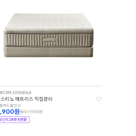
쿠
CRM-D01HEHLK
레스티노 매트리스 직접관리
휴카드 할인 시
7,900원
월37,900원
포인트
28만 8천원