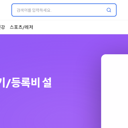
건강
스포츠/레저
수기 스탠다드