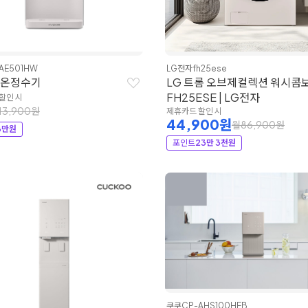
AE501HW
LG전자
fh25ese
냉온정수기
LG 트롬 오브제컬렉션 워시콤보
FH25ESE | LG전자
할인 시
13,900원
제휴카드 할인 시
44,900원
월86,900원
8만원
포인트
23만 3천원
쿠쿠
CP-AHS100HEB