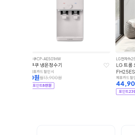
LG전자
fh25ese
코웨이
CH
LG 트롬 오브제컬렉션 워시콤보 |
코웨이 
FH25ESE | LG전자
제휴카드 
3,9
제휴카드 할인 시
44,900원
월86,900원
포인트
3
포인트
23만 3천원