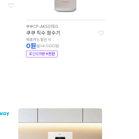
쿠쿠
CP-AKS011EG
쿠쿠 직수 정수기
제휴카드 할인 시
0원
월14,900원
포인트
11만 9천원