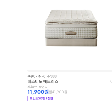
쿠쿠
CRM-F01HPSSS
레스티노 매트리스
제휴카드 할인 시
11,900원
월41,900원
포인트
30만 9천원