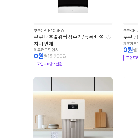
쿠쿠
CP-F603HW
쿠쿠
CP-
쿠쿠 내추럴워터 정수기/등록비 설
쿠쿠 
치비 면제
제휴카드 
0원
월
제휴카드 할인 시
0원
월15,900원
포인트
포인트
11만 5천원