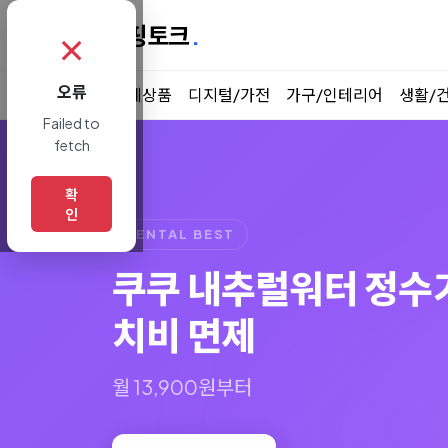
쇼핑토크
.
✗
오류
전체상품
디지털/가전
가구/인테리어
생활/
Failed to
fetch
확
인
RENTAL BEST
코웨이 아이콘 얼음정
월 41,310원부터