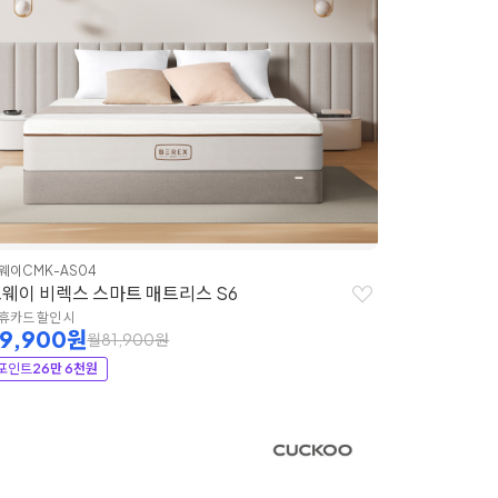
웨이
CMK-AS04
웨이 비렉스 스마트 매트리스 S6
휴카드 할인 시
39,900원
월81,900원
포인트
26만 6천원