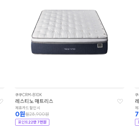
쿠쿠
CRM-B10K
쿠
레스티노 매트리스
제휴카드 할인 시
제
0원
월28,900원
포인트
22만 7천원