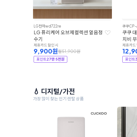
LG전자
wd722re
쿠쿠
CP-
LG 퓨리케어 오브제컬렉션 얼음정
쿠쿠 
수기
치비 
제휴카드 할인 시
제휴카드 
9,900원
12,
월51,900원
포인트
27만 5천원
포인트
💧 디지털/가전
가장 많이 찾는 인기 렌탈 상품