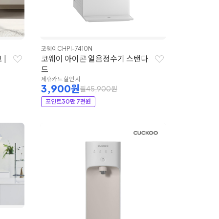
코웨이
CHPI-7410N
 |
코웨이 아이콘 얼음정수기 스탠다
드
제휴카드 할인 시
3,900원
월45,900원
포인트
30만 7천원