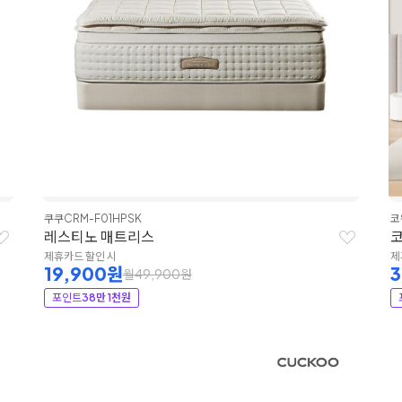
쿠쿠
CRM-F01HPSK
코
레스티노 매트리스
코
제휴카드 할인 시
제
19,900원
월49,900원
포인트
38만 1천원