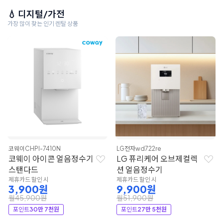
💧 디지털/가전
가장 많이 찾는 인기 렌탈 상품
코웨이
CHPI-7410N
LG전자
wd722re
코웨이 아이콘 얼음정수기
LG 퓨리케어 오브제컬렉
스탠다드
션 얼음정수기
제휴카드 할인 시
제휴카드 할인 시
3,900원
9,900원
월45,900원
월51,900원
포인트
30만 7천원
포인트
27만 5천원