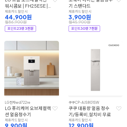
워시콤보 | FH25ESE |
기 스탠다드
LG전자
제휴카드 할인 시
제휴카드 할인 시
44,900원
3,900원
월86,900원
월45,900원
포인트
23만 3천원
포인트
30만 7천원
LG전자
wd722re
쿠쿠
CP-AJS801SW
LG 퓨리케어 오브제컬렉
쿠쿠 대용량 얼음 정수
션 얼음정수기
기/등록비,설치비 무료
제휴카드 할인 시
제휴카드 할인 시
9,900원
12,900원