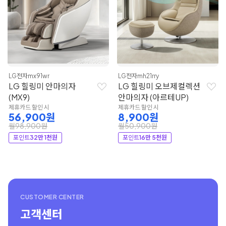
LG전자
mx91wr
LG전자
mh21rry
LG 힐링미 안마의자
LG 힐링미 오브제컬렉션
(MX9)
안마의자 (아르테UP)
제휴카드 할인 시
제휴카드 할인 시
56,900원
8,900원
월98,900원
월50,900원
포인트
32만 1천원
포인트
16만 5천원
CUSTOMER CENTER
고객센터