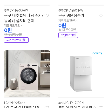
쿠쿠
CP-F603HW
쿠쿠
CP-AE501HW
쿠쿠 내추럴워터 정수기/
쿠쿠 냉온정수기
등록비 설치비 면제
제휴카드 할인 시
0원
제휴카드 할인 시
0원
월13,900원
월15,900원
포인트
8만원
포인트
11만 5천원
LG전자
fh25ese
코웨이
CHPI-7410N
LG 트롬 오브제컬렉션
코웨이 아이콘 얼음정수