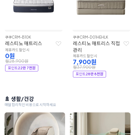
쿠쿠
CRM-B10K
쿠쿠
CRM-D01HEHLK
레스티노 매트리스
레스티노 매트리스 직접
관리
제휴카드 할인 시
0원
제휴카드 할인 시
7,900원
월28,900원
월37,900원
포인트
22만 7천원
포인트
28만 8천원
🚿 생활/건강
매월 합리적인 비용으로 시작하세요