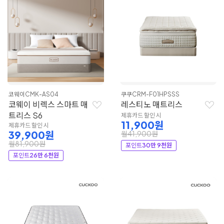
코웨이
CMK-AS04
쿠쿠
CRM-F01HPSSS
코웨이 비렉스 스마트 매
레스티노 매트리스
트리스 S6
제휴카드 할인 시
11,900원
제휴카드 할인 시
39,900원
월41,900원
월81,900원
포인트
30만 9천원
포인트
26만 6천원