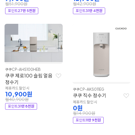
월51,900원
월42,900원
포인트
27만 5천원
포인트
31만 4천원
쿠쿠
CP-AHS100HEB
쿠쿠 제로100 슬림 얼음
정수기
제휴카드 할인 시
쿠쿠
CP-AKS011EG
10,900원
쿠쿠 직수 정수기
월40,900원
제휴카드 할인 시
포인트
31만 8천원
0원
월14,900원
포인트
11만 9천원