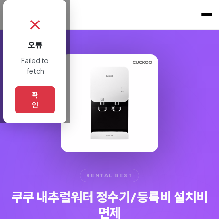
쇼핑토크
.
✗
오류
Failed to
fetch
확
인
RENTAL BEST