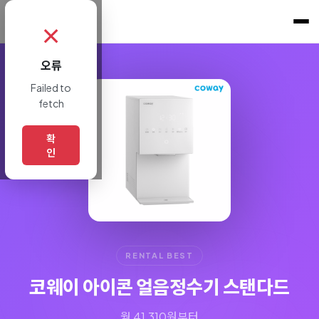
쇼핑토크
.
✗
오류
Failed to
fetch
확
인
RENTAL BEST
코웨이 아이콘 얼음정수기 스탠다드
월 41,310원부터