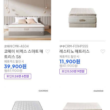
코웨이
CMK-AS04
쿠쿠
CRM-F01HPSSS
코웨이 비렉스 스마트 매
레스티노 매트리스
트리스 S6
제휴카드 할인 시
11,900원
제휴카드 할인 시
39,900원
월41,900원
월81,900원
포인트
30만 9천원
포인트
26만 6천원