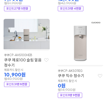
월51,900원
월42,900원
포인트
27만 5천원
포인트
31만 4천원
쿠쿠
CP-AHS100HEB
쿠쿠 제로100 슬림 얼음
정수기
제휴카드 할인 시
쿠쿠
CP-AKS011EG
10,900원
쿠쿠 직수 정수기
월40,900원
제휴카드 할인 시
포인트
31만 8천원
0원
월14,900원
포인트
11만 9천원