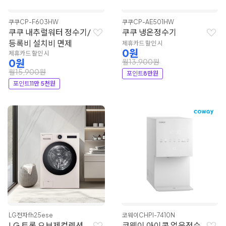
쿠쿠
CP-F603HW
쿠쿠
CP-AE501HW
쿠쿠 내추럴워터 정수기/
쿠쿠 냉온정수기
등록비 설치비 면제
제휴카드 할인 시
0원
제휴카드 할인 시
0원
월13,900원
월15,900원
포인트
8만원
포인트
11만 5천원
LG전자
fh25ese
코웨이
CHPI-7410N
LG 트롬 오브제컬렉션
코웨이 아이콘 얼음정수