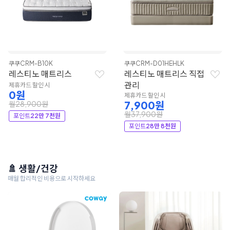
쿠쿠
CRM-B10K
쿠쿠
CRM-D01HEHLK
레스티노 매트리스
레스티노 매트리스 직접
관리
제휴카드 할인 시
0원
제휴카드 할인 시
7,900원
월28,900원
월37,900원
포인트
22만 7천원
포인트
28만 8천원
🚿 생활/건강
매월 합리적인 비용으로 시작하세요