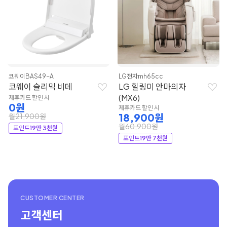
코웨이
BAS49-A
LG전자
mh65cc
코웨이 슬리믹 비데
LG 힐링미 안마의자
(MX6)
제휴카드 할인 시
0원
제휴카드 할인 시
18,900원
월21,900원
월60,900원
포인트
19만 3천원
포인트
19만 7천원
CUSTOMER CENTER
고객센터