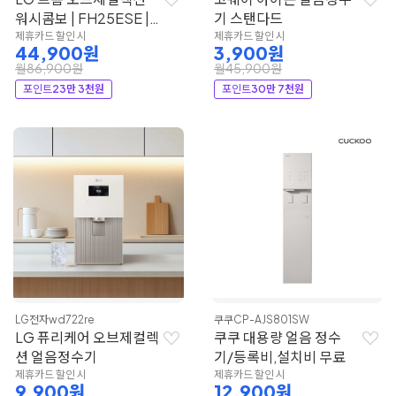
워시콤보 | FH25ESE |
기 스탠다드
LG전자
제휴카드 할인 시
제휴카드 할인 시
44,900원
3,900원
월86,900원
월45,900원
포인트
23만 3천원
포인트
30만 7천원
LG전자
wd722re
쿠쿠
CP-AJS801SW
LG 퓨리케어 오브제컬렉
쿠쿠 대용량 얼음 정수
션 얼음정수기
기/등록비,설치비 무료
제휴카드 할인 시
제휴카드 할인 시
9,900원
12,900원