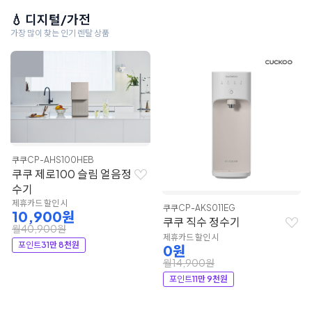
💧 디지털/가전
가장 많이 찾는 인기 렌탈 상품
쿠쿠
CP-AHS100HEB
쿠쿠 제로100 슬림 얼음정
수기
제휴카드 할인 시
쿠쿠
CP-AKS011EG
10,900원
쿠쿠 직수 정수기
월40,900원
제휴카드 할인 시
포인트
31만 8천원
0원
월14,900원
포인트
11만 9천원