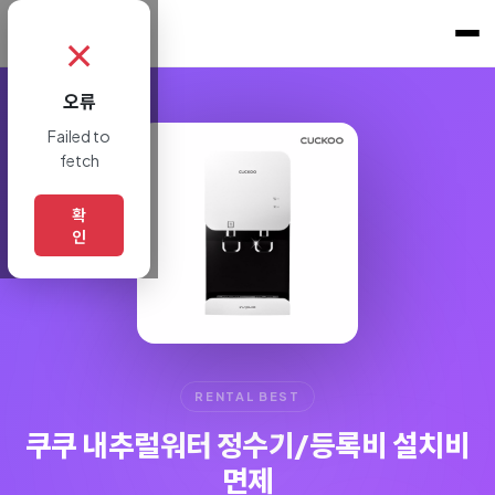
쇼핑토크
.
✗
오류
Failed to
fetch
확
인
RENTAL BEST