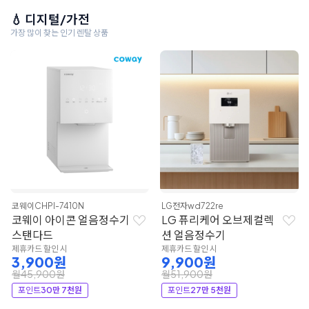
💧 디지털/가전
가장 많이 찾는 인기 렌탈 상품
코웨이
CHPI-7410N
LG전자
wd722re
코웨이 아이콘 얼음정수기
LG 퓨리케어 오브제컬렉
스탠다드
션 얼음정수기
제휴카드 할인 시
제휴카드 할인 시
3,900원
9,900원
월45,900원
월51,900원
포인트
30만 7천원
포인트
27만 5천원