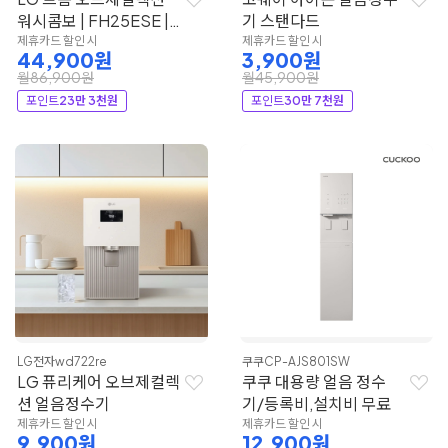
워시콤보 | FH25ESE |
기 스탠다드
LG전자
제휴카드 할인 시
제휴카드 할인 시
44,900원
3,900원
월86,900원
월45,900원
포인트
23만 3천원
포인트
30만 7천원
LG전자
wd722re
쿠쿠
CP-AJS801SW
LG 퓨리케어 오브제컬렉
쿠쿠 대용량 얼음 정수
션 얼음정수기
기/등록비,설치비 무료
제휴카드 할인 시
제휴카드 할인 시
9,900원
12,900원