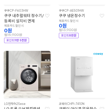
쿠쿠
CP-F603HW
쿠쿠
CP-AE501HW
쿠쿠 내추럴워터 정수기/
쿠쿠 냉온정수기
등록비 설치비 면제
제휴카드 할인 시
0원
제휴카드 할인 시
0원
월13,900원
월15,900원
포인트
8만원
포인트
11만 5천원
LG전자
fh25ese
코웨이
CHPI-7410N
LG 트롬 오브제컬렉션
코웨이 아이콘 얼음정수