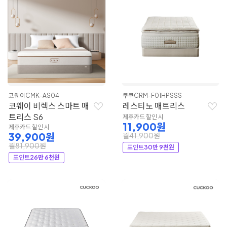
코웨이
CMK-AS04
쿠쿠
CRM-F01HPSSS
코웨이 비렉스 스마트 매
레스티노 매트리스
트리스 S6
제휴카드 할인 시
11,900원
제휴카드 할인 시
39,900원
월41,900원
월81,900원
포인트
30만 9천원
포인트
26만 6천원