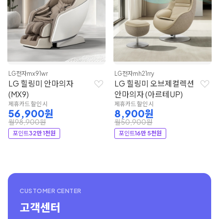
LG전자
mx91wr
LG전자
mh21rry
LG 힐링미 안마의자
LG 힐링미 오브제컬렉션
(MX9)
안마의자 (아르테UP)
제휴카드 할인 시
제휴카드 할인 시
56,900원
8,900원
월98,900원
월50,900원
포인트
32만 1천원
포인트
16만 5천원
CUSTOMER CENTER
고객센터