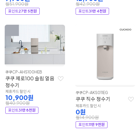
월51,900원
월42,900원
포인트
27만 5천원
포인트
31만 4천원
쿠쿠
CP-AHS100HEB
쿠쿠 제로100 슬림 얼음
정수기
제휴카드 할인 시
쿠쿠
CP-AKS011EG
10,900원
쿠쿠 직수 정수기
월40,900원
제휴카드 할인 시
포인트
31만 8천원
0원
월14,900원
포인트
11만 9천원