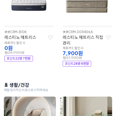
쿠쿠
CRM-B10K
쿠쿠
CRM-D01HEHLK
레스티노 매트리스
레스티노 매트리스 직접
관리
제휴카드 할인 시
0원
제휴카드 할인 시
7,900원
월28,900원
월37,900원
포인트
22만 7천원
포인트
28만 8천원
🚿 생활/건강
매월 합리적인 비용으로 시작하세요