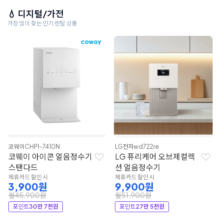
💧 디지털/가전
가장 많이 찾는 인기 렌탈 상품
코웨이
CHPI-7410N
LG전자
wd722re
코웨이 아이콘 얼음정수기
LG 퓨리케어 오브제컬렉
스탠다드
션 얼음정수기
제휴카드 할인 시
제휴카드 할인 시
3,900원
9,900원
월45,900원
월51,900원
포인트
30만 7천원
포인트
27만 5천원