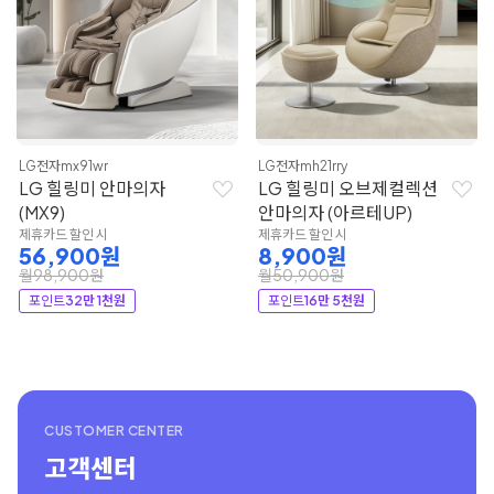
LG전자
mx91wr
LG전자
mh21rry
LG 힐링미 안마의자
LG 힐링미 오브제컬렉션
(MX9)
안마의자 (아르테UP)
제휴카드 할인 시
제휴카드 할인 시
56,900원
8,900원
월98,900원
월50,900원
포인트
32만 1천원
포인트
16만 5천원
CUSTOMER CENTER
고객센터