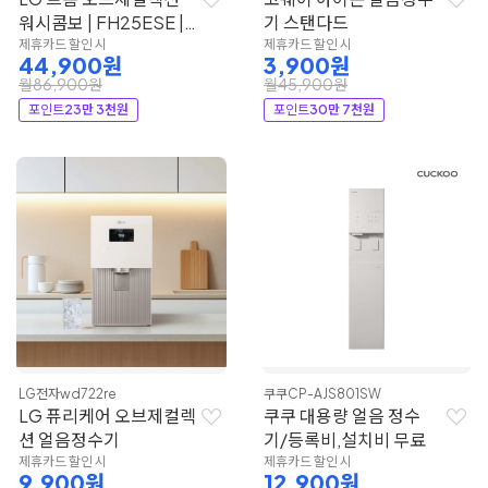
워시콤보 | FH25ESE |
기 스탠다드
LG전자
제휴카드 할인 시
제휴카드 할인 시
44,900원
3,900원
월86,900원
월45,900원
포인트
23만 3천원
포인트
30만 7천원
LG전자
wd722re
쿠쿠
CP-AJS801SW
LG 퓨리케어 오브제컬렉
쿠쿠 대용량 얼음 정수
션 얼음정수기
기/등록비,설치비 무료
제휴카드 할인 시
제휴카드 할인 시
9,900원
12,900원