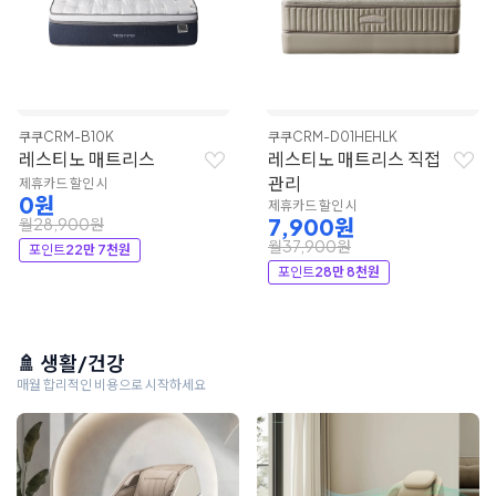
쿠쿠
CRM-B10K
쿠쿠
CRM-D01HEHLK
레스티노 매트리스
레스티노 매트리스 직접
관리
제휴카드 할인 시
0원
제휴카드 할인 시
7,900원
월28,900원
월37,900원
포인트
22만 7천원
포인트
28만 8천원
🚿 생활/건강
매월 합리적인 비용으로 시작하세요