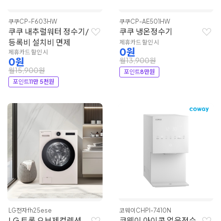
쿠쿠
CP-F603HW
쿠쿠
CP-AE501HW
쿠쿠 내추럴워터 정수기/
쿠쿠 냉온정수기
등록비 설치비 면제
제휴카드 할인 시
0원
제휴카드 할인 시
0원
월13,900원
월15,900원
포인트
8만원
포인트
11만 5천원
LG전자
fh25ese
코웨이
CHPI-7410N
LG 트롬 오브제컬렉션
코웨이 아이콘 얼음정수