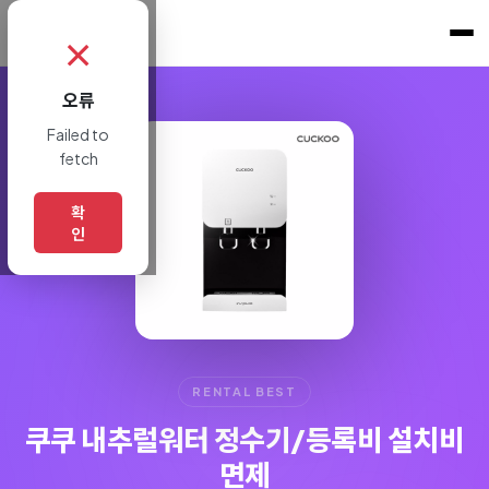
쇼핑토크
.
✗
오류
Failed to
fetch
확
인
RENTAL BEST