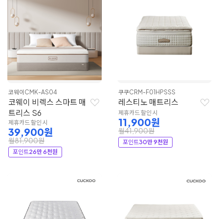
코웨이
CMK-AS04
쿠쿠
CRM-F01HPSSS
코웨이 비렉스 스마트 매
레스티노 매트리스
트리스 S6
제휴카드 할인 시
11,900원
제휴카드 할인 시
39,900원
월41,900원
월81,900원
포인트
30만 9천원
포인트
26만 6천원