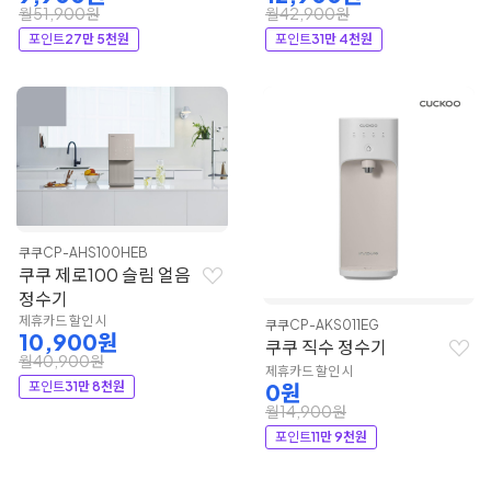
월51,900원
월42,900원
포인트
27만 5천원
포인트
31만 4천원
쿠쿠
CP-AHS100HEB
쿠쿠 제로100 슬림 얼음
정수기
제휴카드 할인 시
쿠쿠
CP-AKS011EG
10,900원
쿠쿠 직수 정수기
월40,900원
제휴카드 할인 시
포인트
31만 8천원
0원
월14,900원
포인트
11만 9천원