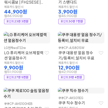
워시콤보 | FH25ESE |
기 스탠다드
LG전자
제휴카드 할인 시
제휴카드 할인 시
44,900원
3,900원
월86,900원
월45,900원
포인트
23만 3천원
포인트
30만 7천원
LG전자
wd722re
쿠쿠
CP-AJS801SW
LG 퓨리케어 오브제컬렉
쿠쿠 대용량 얼음 정수
션 얼음정수기
기/등록비,설치비 무료
제휴카드 할인 시
제휴카드 할인 시
9,900원
12,900원
월51,900원
월42,900원
포인트
27만 5천원
포인트
31만 4천원
쿠쿠
CP-AKS011EG
쿠쿠 직수 정수기
쿠쿠
CP-AHS100HEB