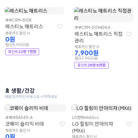
쿠쿠
CRM-B10K
레스티노 매트리스
쿠쿠
CRM-D01HEHLK
레스티노 매트리스 직접
제휴카드 할인 시
0원
관리
월28,900원
제휴카드 할인 시
7,900원
포인트
22만 7천원
월37,900원
포인트
28만 8천원
🚿 생활/건강
매월 합리적인 비용으로 시작하세요
코웨이
BAS49-A
LG전자
mh65cc
코웨이 슬리믹 비데
LG 힐링미 안마의자
(MX6)
제휴카드 할인 시
0원
제휴카드 할인 시