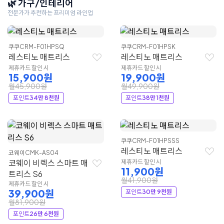
🌿 가구/인테리어
전문가가 추천하는 프리미엄 라인업
쿠쿠
CRM-F01HPSQ
쿠쿠
CRM-F01HPSK
레스티노 매트리스
레스티노 매트리스
제휴카드 할인 시
제휴카드 할인 시
15,900원
19,900원
월45,900원
월49,900원
포인트
34만 8천원
포인트
38만 1천원
쿠쿠
CRM-F01HPSSS
레스티노 매트리스
코웨이
CMK-AS04
코웨이 비렉스 스마트 매
제휴카드 할인 시
11,900원
트리스 S6
월41,900원
제휴카드 할인 시
39,900원
포인트
30만 9천원
월81,900원
포인트
26만 6천원