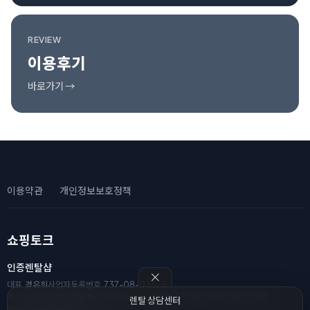
REVIEW
이용후기
바로가기 →
이용약관
개인정보보호정책
쇼핑토크
인증렌탈샵
대표
경은희
사업자등록번호
737-08-03575
주소
(62222) 전남광주통합특별시 광산구 풍영로330번길 34 104동 503호
렌탈 상담센터
전화
010-8111-2182