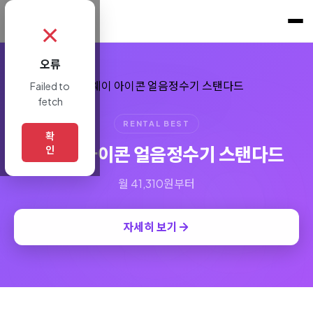
쇼핑토크
.
✗
오류
Failed to
fetch
RENTAL BEST
확
코웨이 아이콘 얼음정수기 스탠다드
인
월 41,310원부터
자세히 보기