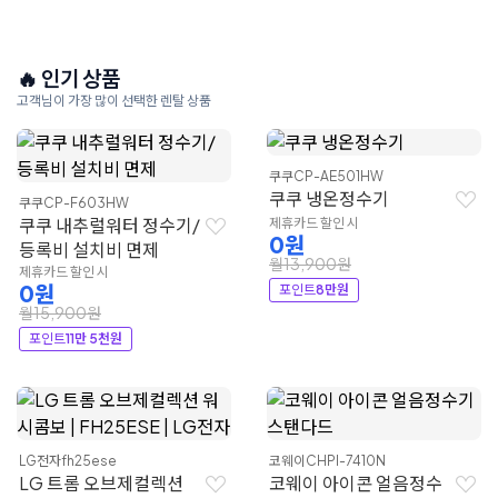
🔥 인기 상품
고객님이 가장 많이 선택한 렌탈 상품
쿠쿠
CP-AE501HW
쿠쿠 냉온정수기
쿠쿠
CP-F603HW
쿠쿠 내추럴워터 정수기/
제휴카드 할인 시
0원
등록비 설치비 면제
월13,900원
제휴카드 할인 시
0원
포인트
8만원
월15,900원
포인트
11만 5천원
LG전자
fh25ese
코웨이
CHPI-7410N
LG 트롬 오브제컬렉션
코웨이 아이콘 얼음정수