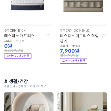
쿠쿠
CRM-B10K
쿠쿠
CRM-D01HEHLK
레스티노 매트리스
레스티노 매트리스 직접
관리
제휴카드 할인 시
0원
제휴카드 할인 시
7,900원
월28,900원
월37,900원
포인트
22만 7천원
포인트
28만 8천원
🚿 생활/건강
매월 합리적인 비용으로 시작하세요