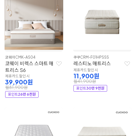
코웨이
CMK-AS04
쿠쿠
CRM-F01HPSSS
코웨이 비렉스 스마트 매
레스티노 매트리스
트리스 S6
제휴카드 할인 시
11,900원
제휴카드 할인 시
39,900원
월41,900원
월81,900원
포인트
30만 9천원
포인트
26만 6천원