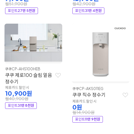
월51,900원
월42,900원
포인트
27만 5천원
포인트
31만 4천원
쿠쿠
CP-AHS100HEB
쿠쿠 제로100 슬림 얼음
정수기
제휴카드 할인 시
쿠쿠
CP-AKS011EG
10,900원
쿠쿠 직수 정수기
월40,900원
제휴카드 할인 시
포인트
31만 8천원
0원
월14,900원
포인트
11만 9천원