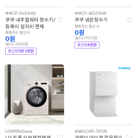
쿠쿠
CP-F603HW
쿠쿠
CP-AE501HW
쿠쿠 내추럴워터 정수기/
쿠쿠 냉온정수기
등록비 설치비 면제
제휴카드 할인 시
0원
제휴카드 할인 시
0원
월13,900원
월15,900원
포인트
8만원
포인트
11만 5천원
LG전자
fh25ese
코웨이
CHPI-7410N
LG 트롬 오브제컬렉션
코웨이 아이콘 얼음정수