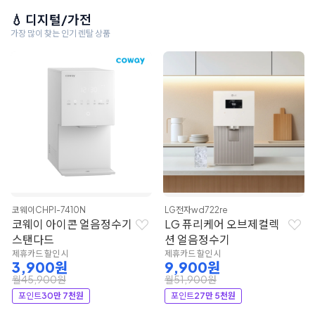
💧 디지털/가전
가장 많이 찾는 인기 렌탈 상품
코웨이
CHPI-7410N
LG전자
wd722re
코웨이 아이콘 얼음정수기
LG 퓨리케어 오브제컬렉
스탠다드
션 얼음정수기
제휴카드 할인 시
제휴카드 할인 시
3,900원
9,900원
월45,900원
월51,900원
포인트
30만 7천원
포인트
27만 5천원