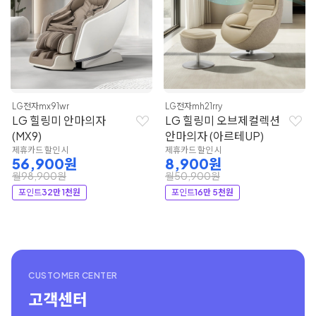
LG전자
mx91wr
LG전자
mh21rry
LG 힐링미 안마의자
LG 힐링미 오브제컬렉션
(MX9)
안마의자 (아르테UP)
제휴카드 할인 시
제휴카드 할인 시
56,900원
8,900원
월98,900원
월50,900원
포인트
32만 1천원
포인트
16만 5천원
CUSTOMER CENTER
고객센터