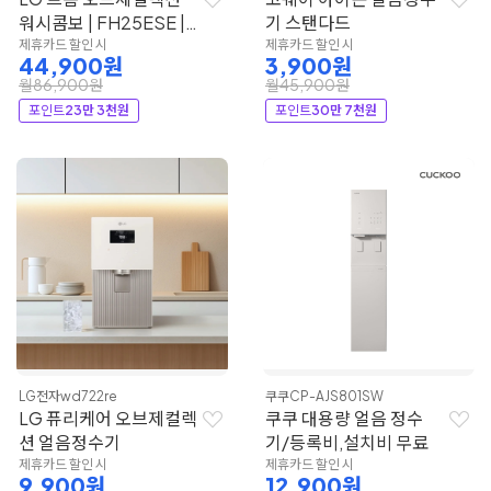
워시콤보 | FH25ESE |
기 스탠다드
LG전자
제휴카드 할인 시
제휴카드 할인 시
44,900원
3,900원
월86,900원
월45,900원
포인트
23만 3천원
포인트
30만 7천원
LG전자
wd722re
쿠쿠
CP-AJS801SW
LG 퓨리케어 오브제컬렉
쿠쿠 대용량 얼음 정수
션 얼음정수기
기/등록비,설치비 무료
제휴카드 할인 시
제휴카드 할인 시
9,900원
12,900원