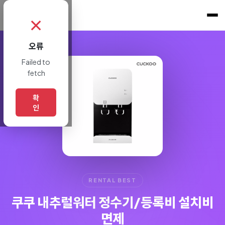
쇼핑토크
.
✗
오류
Failed to
fetch
확
인
RENTAL BEST